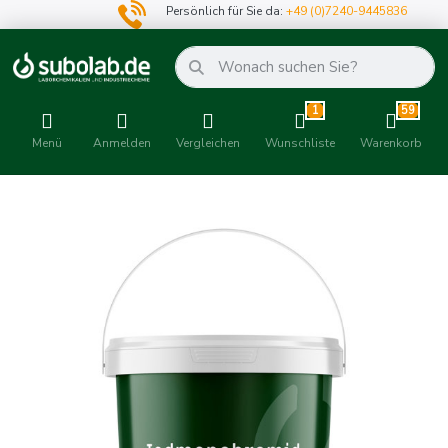
Persönlich für Sie da:
+49 (0)7240-9445836
1
59
Menü
Anmelden
Vergleichen
Wunschliste
Warenkorb