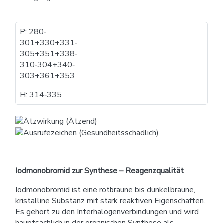
P: 280​‐​
301+330+331​‐​
305+351+338​‐​
310​‐​304+340​‐​
303+361+353
H: 314​‐​335
Iodmonobromid zur Synthese – Reagenzqualität
Iodmonobromid ist eine rotbraune bis dunkelbraune,
kristalline Substanz mit stark reaktiven Eigenschaften.
Es gehört zu den Interhalogenverbindungen und wird
hauptsächlich in der organischen Synthese als