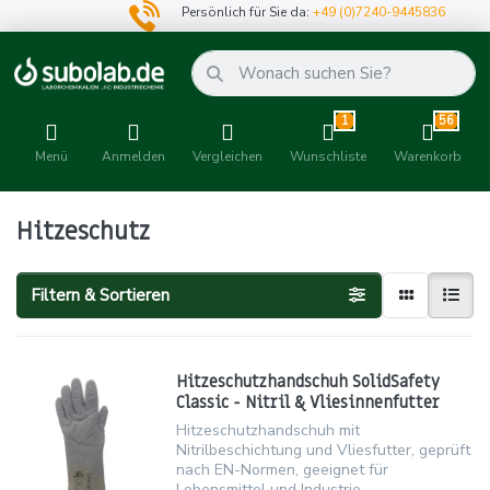
Persönlich für Sie da:
+49 (0)7240-9445836
1
56
Menü
Anmelden
Vergleichen
Wunschliste
Warenkorb
Hitzeschutz
Filtern & Sortieren
Hitzeschutzhandschuh SolidSafety
Classic - Nitril & Vliesinnenfutter
Hitzeschutzhandschuh mit
Nitrilbeschichtung und Vliesfutter, geprüft
nach EN-Normen, geeignet für
Lebensmittel und Industrie.