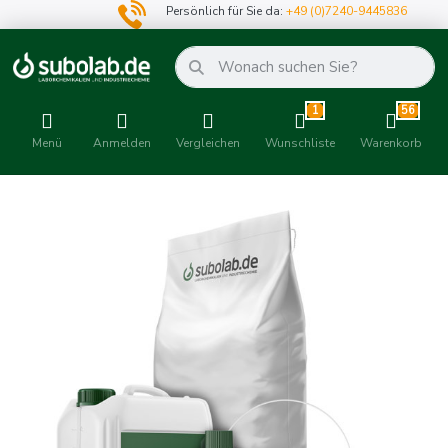
Persönlich für Sie da:
+49 (0)7240-9445836
1
56
Menü
Anmelden
Vergleichen
Wunschliste
Warenkorb