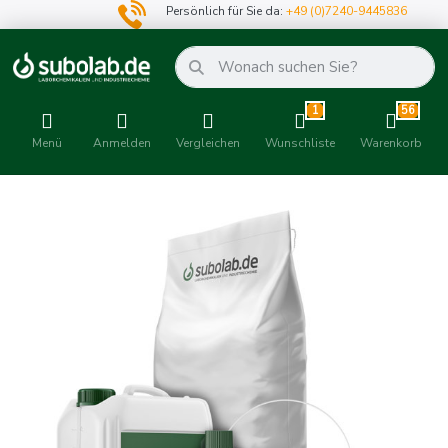
Persönlich für Sie da:
+49 (0)7240-9445836
1
56
Menü
Anmelden
Vergleichen
Wunschliste
Warenkorb