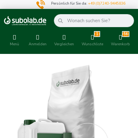
Persönlich für Sie da:
+49 (0)7240-9445836
1
56
Menü
Anmelden
Vergleichen
Wunschliste
Warenkorb