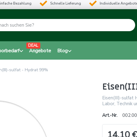
infache Bezahlung
Schnelle Lieferung
Individuelle Angebot
DEAL
borbedarf
Angebote
Blog
n(III)-sulfat - Hydrat 99%
Eisen(II
Eisen(III)-sulfat
Labor, Technik 
Art.-Nr.
002.00
14,10 €