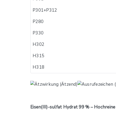
P301+P312
P280
P330
H302
H315
H318
Eisen(III)-sulfat Hydrat 99 % – Hochreine