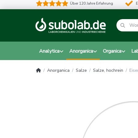
Über 120 Jahre Erfahrung
E
Analytica
Anorganica
Organica
La
Anorganica
Salze
Salze, hochrein
Eise