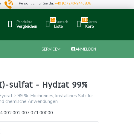
e
Persönlich für Sie da:
+49 (0)7240-9445836
1
56
Produkte
Wunsch
Waren
Vergleichen
Liste
Korb
SERVICE
ANMELDEN
I)-sulfat - Hydrat 99%
 Hydrat ≥ 99 %. Hochreines, kristallines Salz für
und chemische Anwendungen.
4.002.002.007.071.00000