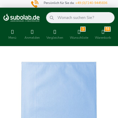
Persönlich für Sie da:
+49 (0)7240-9445836
1
56
Menü
Anmelden
Vergleichen
Wunschliste
Warenkorb