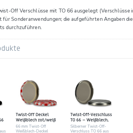
Twist-Off Verschlüsse mit TO 66 ausgelegt (Verschlüsse i
 für Sonderanwendungen; die aufgeführten Angaben diene
ts durchzuführen.
odukte
Twist-Off Deckel
Twist-Off-Verschluss
66
Weißblech rot/weiß
TO 66 – Weißblech,
kariert, Gewinde TO 66
silber
66 mm Twist-Off
Silberner Twist-Off-
(66 mm)
aus
Weißblech-Deckel
Verschluss TO 66 aus