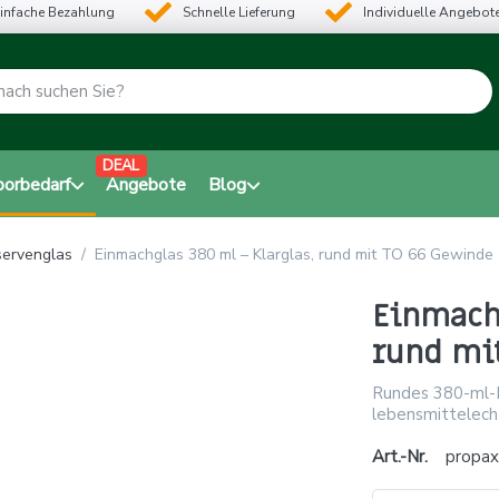
infache Bezahlung
Schnelle Lieferung
Individuelle Angebot
DEAL
borbedarf
Angebote
Blog
ervenglas
Einmachglas 380 ml – Klarglas, rund mit TO 66 Gewinde
Einmach
rund mi
Rundes 380-ml-K
lebensmittelecht
Art.-Nr.
propa