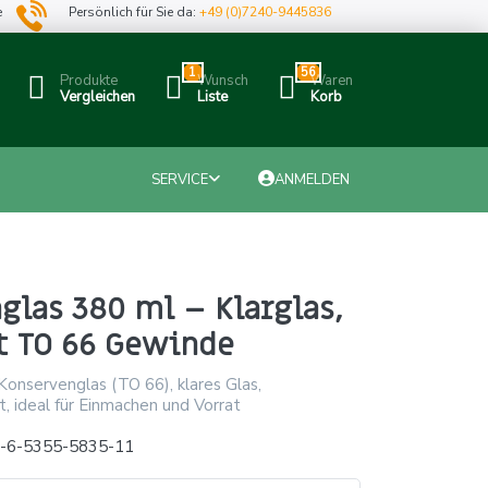
e
Persönlich für Sie da:
+49 (0)7240-9445836
1
56
Produkte
Wunsch
Waren
Vergleichen
Liste
Korb
SERVICE
ANMELDEN
glas 380 ml – Klarglas,
t TO 66 Gewinde
onservenglas (TO 66), klares Glas,
, ideal für Einmachen und Vorrat
x-6-5355-5835-11