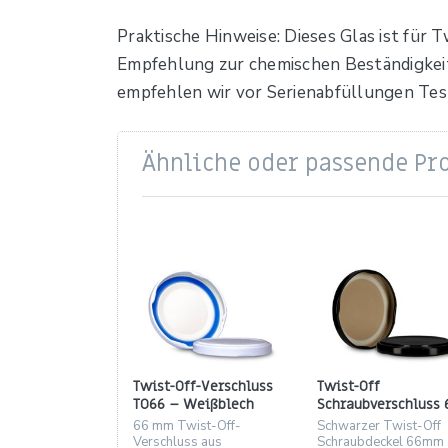
Praktische Hinweise: Dieses Glas ist für 
Empfehlung zur chemischen Beständigkeit
empfehlen wir vor Serienabfüllungen Tes
Ähnliche oder passende Pr
Twist-Off-Verschluss
Twist-Off
TO66 – Weißblech
Schraubverschluss 
weiß (66 mm)
mm | Weißblech,
66 mm Twist-Off-
Schwarzer Twist-Off
schwarz
Verschluss aus
Schraubdeckel 66mm 