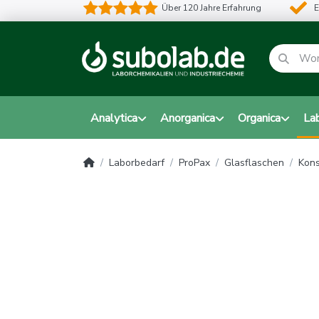
Über 120 Jahre Erfahrung
E
Analytica
Anorganica
Organica
La
Laborbedarf
ProPax
Glasflaschen
Kons