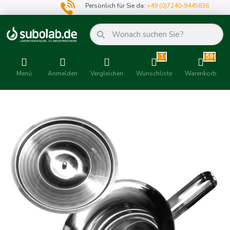
Persönlich für Sie da:
+49 (0)7240-9445836
1
59
Menü
Anmelden
Vergleichen
Wunschliste
Warenkorb