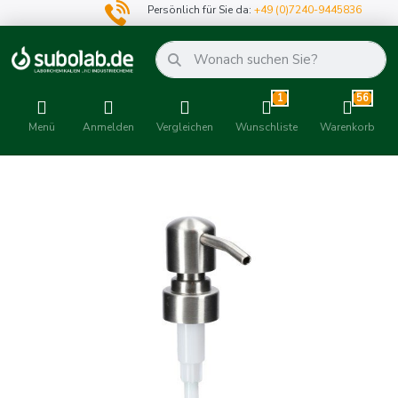
Persönlich für Sie da:
+49 (0)7240-9445836
1
56
Menü
Anmelden
Vergleichen
Wunschliste
Warenkorb