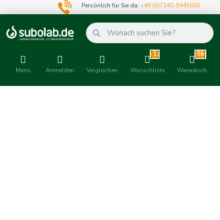
Persönlich für Sie da:
+49 (0)7240-9445836
1
56
Menü
Anmelden
Vergleichen
Wunschliste
Warenkorb