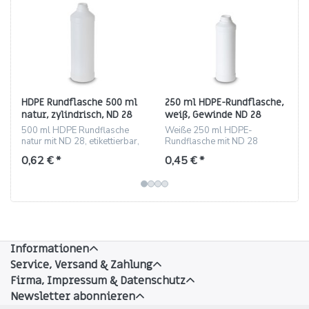
HDPE Rundflasche 500 ml
250 ml HDPE-Rundflasche,
natur, zylindrisch, ND 28
weiß, Gewinde ND 28
(zylindrisch)
500 ml HDPE Rundflasche
Weiße 250 ml HDPE-
natur mit ND 28, etikettierbar,
Rundflasche mit ND 28
vielseitig einsetzbar
Gewinde, etikettierbar
0,62 € *
0,45 € *
Informationen
Service, Versand & Zahlung
Firma, Impressum & Datenschutz
Newsletter abonnieren