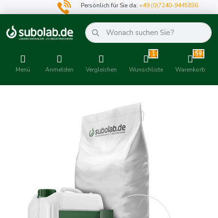
Persönlich für Sie da:
+49 (0)7240-9445836
1
59
Menü
Anmelden
Vergleichen
Wunschliste
Warenkorb