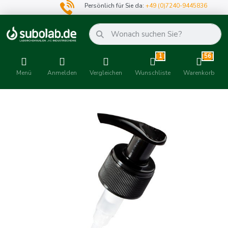
Persönlich für Sie da:
+49 (0)7240-9445836
1
56
Menü
Anmelden
Vergleichen
Wunschliste
Warenkorb