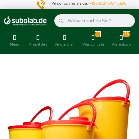
Persönlich für Sie da:
+49 (0)7240-9445836
1
56
Menü
Anmelden
Vergleichen
Wunschliste
Warenkorb