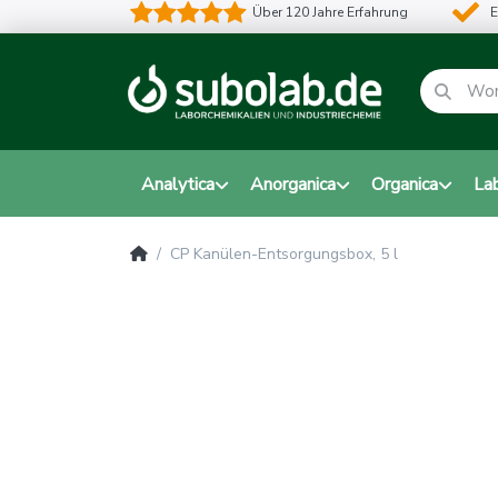
Über 120 Jahre Erfahrung
E
Analytica
Anorganica
Organica
La
CP Kanülen-Entsorgungsbox, 5 l