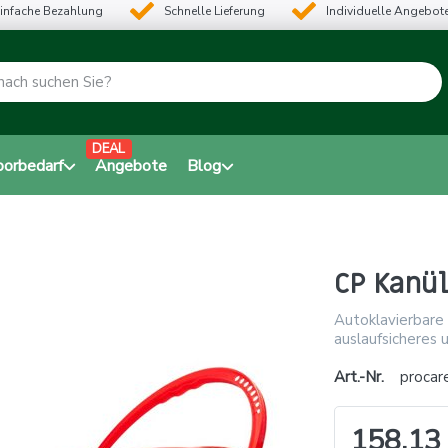
infache Bezahlung
Schnelle Lieferung
Individuelle Angebot
DEAL
borbedarf
Angebote
Blog
CP Kanül
Autoklavierbare
auslaufsicheres 
Art.-Nr.
procar
158,13