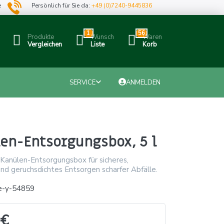
e
Persönlich für Sie da:
+49 (0)7240-9445836
1
56
Produkte
Wunsch
Waren
Vergleichen
Liste
Korb
SERVICE
ANMELDEN
en-Entsorgungsbox, 5 l
 Kanülen-Entsorgungsbox für sicheres,
und geruchsdichtes Entsorgen scharfer Abfälle.
e-y-54859
 €