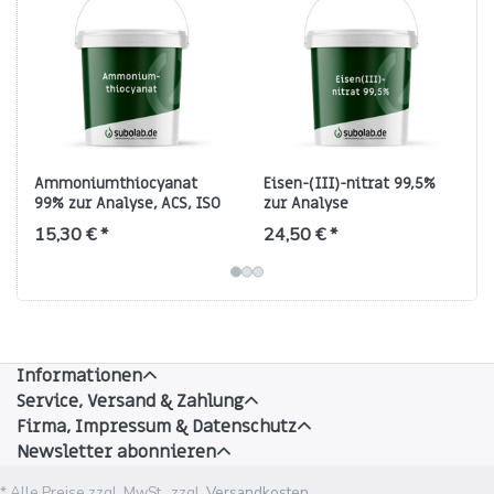
Ammoniumthiocyanat
Eisen-(III)-nitrat 99,5%
99% zur Analyse, ACS, ISO
zur Analyse
15,30 € *
24,50 € *
Informationen
Service, Versand & Zahlung
Firma, Impressum & Datenschutz
Newsletter abonnieren
* Alle Preise zzgl. MwSt., zzgl.
Versandkosten