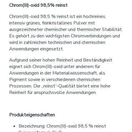
Chrom(III)-oxid 98,5% reinst
Chrom(
III)-
oxid
98,5 %
reinst
ist
ein
hochreines,
intensiv
grünes,
feinkristallines
Pulver
mit
ausgezeichneter
chemischer
und
thermischer
Stabilität.
Es
gehört
zu
den
wichtigsten
Chromverbindungen
und
wird
in
zahlreichen
technischen
und
chemischen
Anwendungen
eingesetzt.
Aufgrund
seiner
hohen
Reinheit
und
Beständigkeit
eignet
sich
Chrom(
III)-
oxid
unter
anderem
für
Anwendungen
in
der
Materialwissenschaft,
als
Pigment
sowie
in
verschiedenen
chemischen
Prozessen.
Die „
reinst“-
Qualität
bietet
eine
hohe
Reinheit
für
anspruchsvolle
Anwendungen.
Produkteigenschaften
Bezeichnung: Chrom(III)-oxid 98,5 % reinst