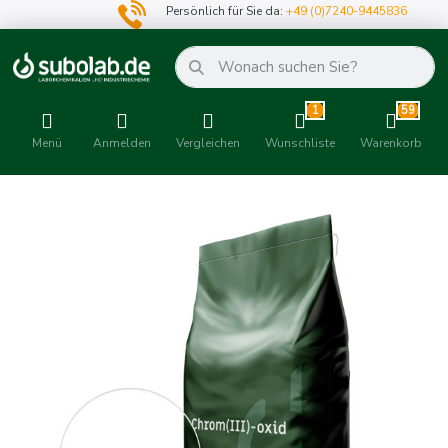
Persönlich für Sie da:
+49 (0)7240-9445836
1
59
Menü
Anmelden
Vergleichen
Wunschliste
Warenkorb