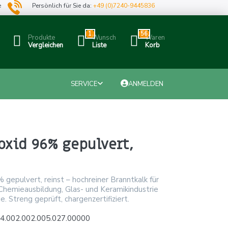
e
Persönlich für Sie da:
+49 (0)7240-9445836
1
56
Produkte
Wunsch
Waren
Vergleichen
Liste
Korb
SERVICE
ANMELDEN
oxid 96% gepulvert,
 gepulvert, reinst – hochreiner Branntkalk für
 Chemieausbildung, Glas- und Keramikindustrie
. Streng geprüft, chargenzertifiziert.
4.002.002.005.027.00000