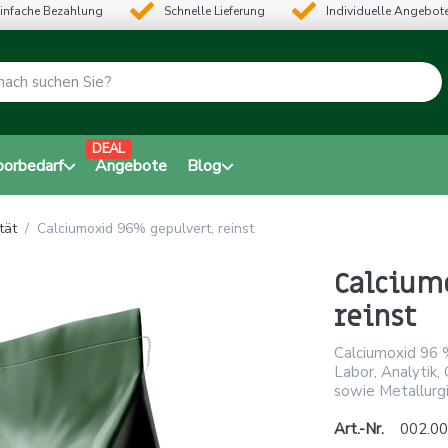
infache Bezahlung
Schnelle Lieferung
Individuelle Angebot
DEAL
borbedarf
Angebote
Blog
tät
Calciumoxid 96% gepulvert, reinst
Calcium
reinst
Calciumoxid 96 %
Labor, Analytik,
sowie Metallurgie
Art.-Nr.
002.00