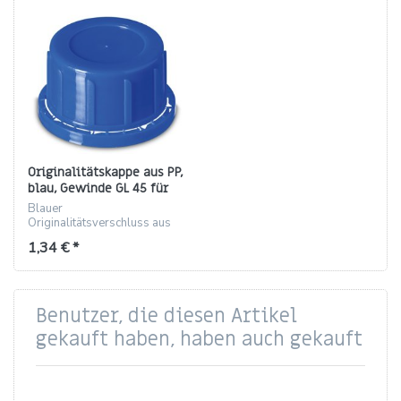
Originalitätskappe aus PP,
blau, Gewinde GL 45 für
Glasflaschen
Blauer
Originalitätsverschluss aus
PP mit GL45-Gewinde,
1,34 € *
geeignet für Glasflaschen.
Benutzer, die diesen Artikel
gekauft haben, haben auch gekauft