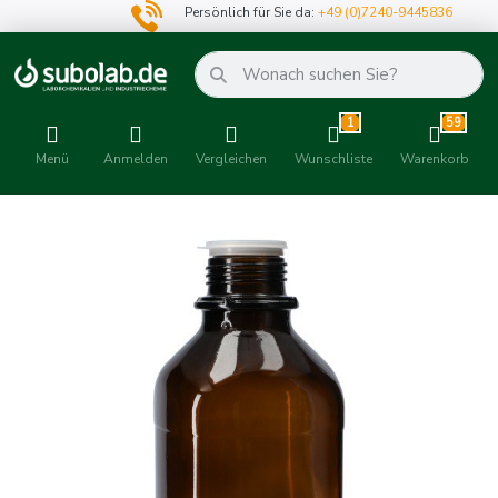
Persönlich für Sie da:
+49 (0)7240-9445836
1
59
Menü
Anmelden
Vergleichen
Wunschliste
Warenkorb