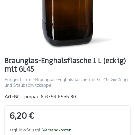
Braunglas-Enghalsflasche 1 L (eckig)
mit GL45
Eckige 1‑Liter-Braunglas-Enghalsflasche mit GL45, Gießring
und Staubschutzkappe.
Art.-Nr.
propax-6-6756-6555-90
6,20 €
zzgl. MwSt. zzgl.
Versandkosten