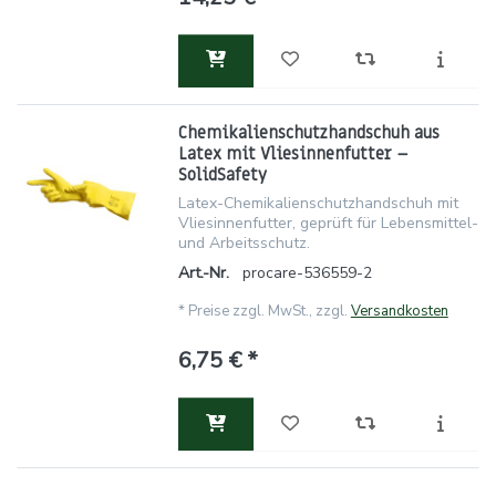
Chemikalienschutzhandschuh aus
Latex mit Vliesinnenfutter –
SolidSafety
Latex-Chemikalienschutzhandschuh mit
Vliesinnenfutter, geprüft für Lebensmittel-
und Arbeitsschutz.
Art.-Nr.
procare-536559-2
*
Preise zzgl. MwSt., zzgl.
Versandkosten
6,75 € *