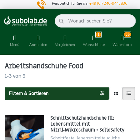
Persönlich für Sie da:
+49 (0)7240-9445836
1
56
Menü
Anmelden
Vergleichen
Wunschliste
Warenkorb
Arbeitshandschuhe Food
1-3
von
3
Filtern & Sortieren
Schnittschutzhandschuhe für
Lebensmittel mit
Nitril‑Mikroschaum • SolidSafety
Schnittfeste, lebensmitteltaugliche