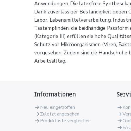
Anwendungen. Die latexfreie Synthesekau
Dank zuverlässiger Beständigkeit gegen Öl
Labor, Lebensmittelverarbeitung, Industr
Tastempfinden, die beidhändige Passform e
(Kategorie III) erfüllen sie hohe Qualitä
Schutz vor Mikroorganismen (Viren, Bakter
vorgesehen. Zudem sind die Handschuhe bi
Arbeitsalltag.
Informationen
Serv
Neu eingetroffen
Kon
Zuletzt angesehen
Ver
Produktliste vergleichen
Coo
FA