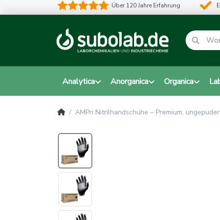
Über 120 Jahre Erfahrung
E
Analytica
Anorganica
Organica
La
AMPri Nitrilhandschuhe – Premium, ungepudert,