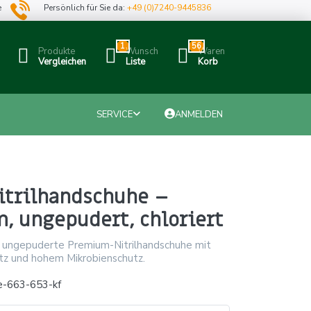
e
Persönlich für Sie da:
+49 (0)7240-9445836
1
56
Produkte
Wunsch
Waren
Vergleichen
Liste
Korb
SERVICE
ANMELDEN
itrilhandschuhe –
, ungepudert, chloriert
, ungepuderte Premium-Nitrilhandschuhe mit
tz und hohem Mikrobienschutz.
e-663-653-kf