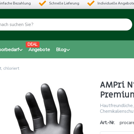
infache Bezahlung
Schnelle Lieferung
Individuelle Angebot
DEAL
borbedarf
Angebote
Blog
 chloriert
AMPri N
Premium
Hautfreundliche
Chemikalienschu
Art.-Nr.
procar