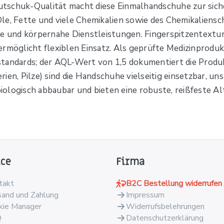
tschuk-Qualität macht diese Einmalhandschuhe zur sicher
e, Fette und viele Chemikalien sowie des Chemikalienschu
ie und körpernahe Dienstleistungen. Fingerspitzentextur 
rmöglicht flexiblen Einsatz. Als geprüfte Medizinprodukt
tsstandards; der AQL-Wert von 1,5 dokumentiert die Produ
ien, Pilze) sind die Handschuhe vielseitig einsetzbar, u
ologisch abbaubar und bieten eine robuste, reißfeste Al
ice
Firma
takt
B2C Bestellung widerrufen
sand und Zahlung
Impressum
kie Manager
Widerrufsbelehrungen
Q
Datenschutzerklärung