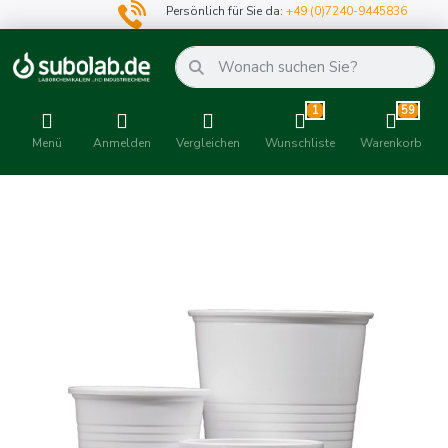
Persönlich für Sie da:
+49 (0)7240-9445836
1
59
Menü
Anmelden
Vergleichen
Wunschliste
Warenkorb