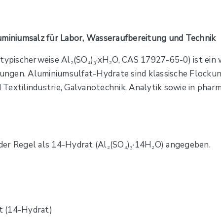
uminiumsalz für Labor, Wasseraufbereitung und Technik
ischerweise Al₂(SO₄)₃·xH₂O, CAS 17927-65-0) ist ein weiß
ösungen. Aluminiumsulfat-Hydrate sind klassische Flocku
nd Textilindustrie, Galvanotechnik, Analytik sowie in ph
der Regel als 14-Hydrat (Al₂(SO₄)₃·14H₂O) angegeben.
t (14-Hydrat)