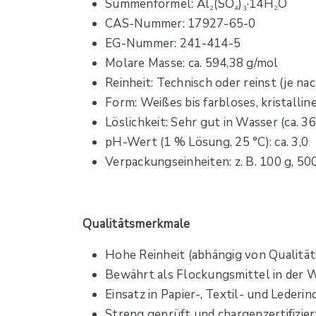
Summenformel: Al₂(SO₄)₃·14H₂O
CAS-Nummer: 17927-65-0
EG-Nummer: 241-414-5
Molare Masse: ca. 594,38 g/mol
Reinheit: Technisch oder reinst (je na
Form: Weißes bis farbloses, kristalli
Löslichkeit: Sehr gut in Wasser (ca. 3
pH-Wert (1 % Lösung, 25 °C): ca. 3,0
Verpackungseinheiten: z. B. 100 g, 500 
Qualitätsmerkmale
Hohe Reinheit (abhängig von Qualität
Bewährt als Flockungsmittel in der 
Einsatz in Papier-, Textil- und Lederi
Streng geprüft und chargenzertifizier