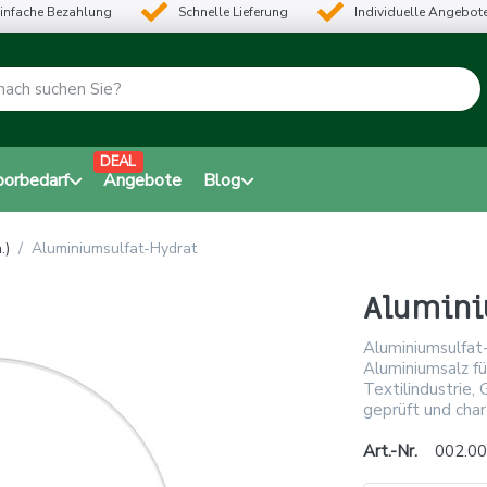
infache Bezahlung
Schnelle Lieferung
Individuelle Angebot
DEAL
borbedarf
Angebote
Blog
.)
Aluminiumsulfat-Hydrat
Alumini
Aluminiumsulfat
Aluminiumsalz fü
Textilindustrie
geprüft und charg
Art.-Nr.
002.00