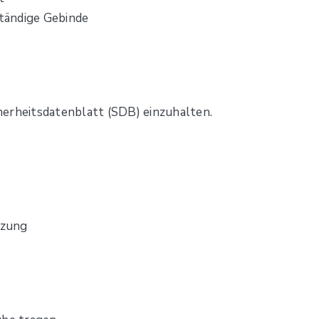
ständige Gebinde
erheitsdatenblatt (SDB) einzuhalten.
izung