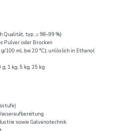
ch Qualität, typ. ≥ 98–99 %)
nes Pulver oder Brocken
6 g/100 mL bei 20 °C); unlöslich in Ethanol
g, 1 kg, 5 kg, 25 kg
sstufe)
Wasseraufbereitung
ndustrie sowie Galvanotechnik
t