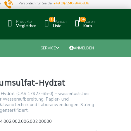
e
Persönlich für Sie da:
+49 (0)7240-9445836
1
56
Produkte
Wunsch
Waren
Vergleichen
Liste
Korb
SERVICE
ANMELDEN
umsulfat-Hydrat
-Hydrat (CAS 17927-65-0) – wasserlösliches
r Wasseraufbereitung, Papier- und
, Galvanotechnik und Laboranwendungen. Streng
enzertifiziert.
4.002.002.006.002.00000