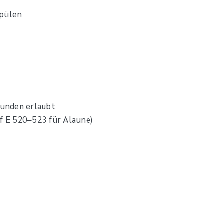
spülen
unden erlaubt
f E 520–523 für Alaune)