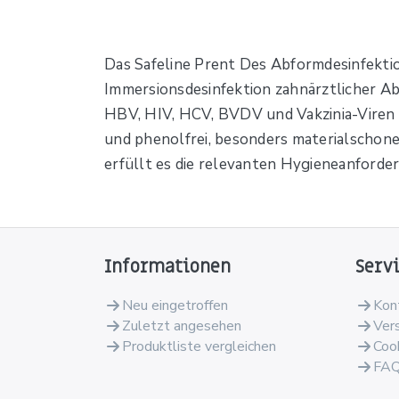
Das Safeline Prent Des Abformdesinfektio
Immersionsdesinfektion zahnärztlicher Ab
HBV, HIV, HCV, BVDV und Vakzinia-Viren u
und phenolfrei, besonders materialschone
erfüllt es die relevanten Hygieneanforde
Informationen
Serv
Neu eingetroffen
Kon
Zuletzt angesehen
Ver
Produktliste vergleichen
Coo
FA