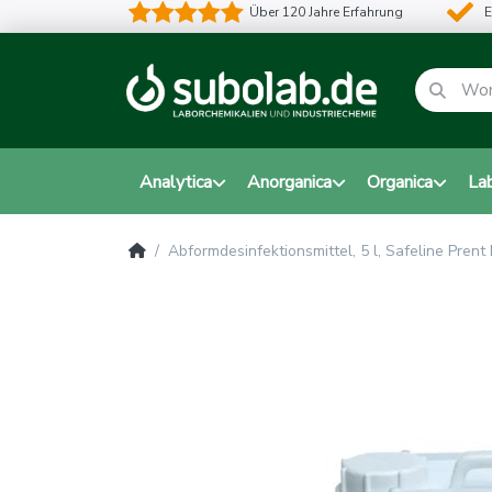
Über 120 Jahre Erfahrung
E
Analytica
Anorganica
Organica
La
Abformdesinfektionsmittel, 5 l, Safeline Prent