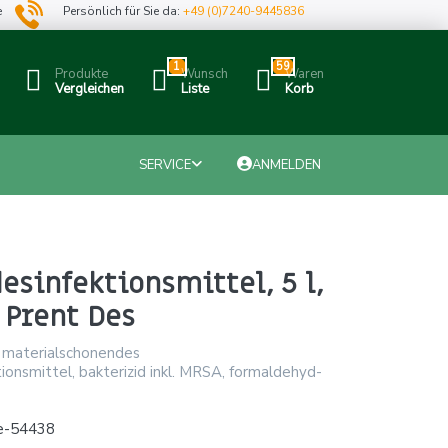
e
Persönlich für Sie da:
+49 (0)7240-9445836
1
59
Produkte
Wunsch
Waren
Vergleichen
Liste
Korb
SERVICE
ANMELDEN
sinfektionsmittel, 5 l,
 Prent Des
 materialschonendes
onsmittel, bakterizid inkl. MRSA, formaldehyd-
e-54438