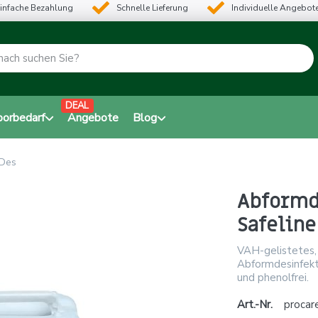
infache Bezahlung
Schnelle Lieferung
Individuelle Angebot
DEAL
borbedarf
Angebote
Blog
 Des
Abformde
Safeline
VAH-gelistetes,
Abformdesinfekti
und phenolfrei.
Art.-Nr.
procar