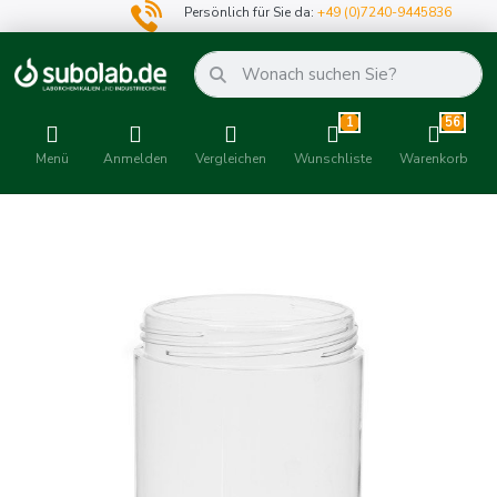
Persönlich für Sie da:
+49 (0)7240-9445836
1
56
Menü
Anmelden
Vergleichen
Wunschliste
Warenkorb