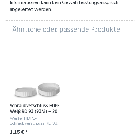
Informationen kann kein Gewährleistungsanspruch
abgeleitet werden.
Ähnliche oder passende Produkte
Schraubverschluss HDPE
Weiß RD 93 (93/2) – 20
mm, gerippte Ausführung
Weißer HDPE-
Schraubverschluss RD 93,
gerippt, 20 mm Höhe, für
1,15 € *
PETG/PE-Dosen.