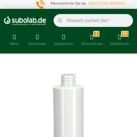
Persönlich für Sie da:
+49 (0)7240-9445836
1
56
Menü
Anmelden
Vergleichen
Wunschliste
Warenkorb