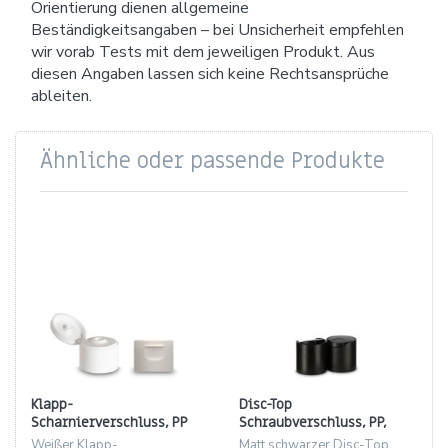
Orientierung dienen allgemeine
Beständigkeitsangaben – bei Unsicherheit empfehlen
wir vorab Tests mit dem jeweiligen Produkt. Aus
diesen Angaben lassen sich keine Rechtsansprüche
ableiten.
Ähnliche oder passende Produkte
Klapp-
Disc-Top
Scharnierverschluss, PP
Schraubverschluss, PP,
weiß, Gewinde 24/410,
matt schwarz, Gewinde
Weißer Klapp-
Matt schwarzer Disc-Top