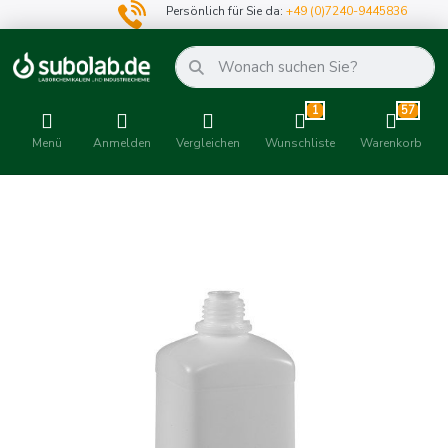
Persönlich für Sie da:
+49 (0)7240-9445836
1
57
Menü
Anmelden
Vergleichen
Wunschliste
Warenkorb