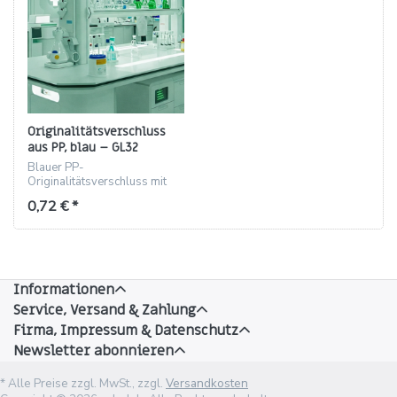
Originalitätsverschluss
aus PP, blau – GL32
Innenkonus, 32 mm
Blauer PP-
Originalitätsverschluss mit
Innenkonus für GL 32, 32 mm
0,72 € *
Höhe.
Informationen
Service, Versand & Zahlung
Firma, Impressum & Datenschutz
Newsletter abonnieren
* Alle Preise zzgl. MwSt., zzgl.
Versandkosten