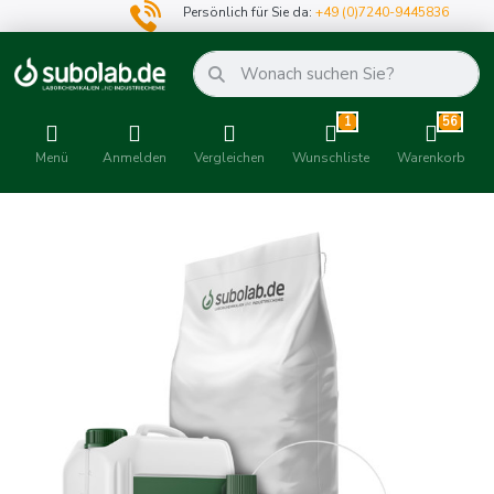
Persönlich für Sie da:
+49 (0)7240-9445836
1
56
Menü
Anmelden
Vergleichen
Wunschliste
Warenkorb