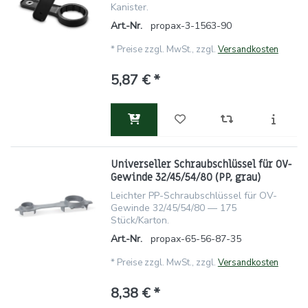
Kanister.
Art.-Nr.
propax-3-1563-90
*
Preise zzgl. MwSt., zzgl.
Versandkosten
5,87 € *
Universeller Schraubschlüssel für OV-
Gewinde 32/45/54/80 (PP, grau)
Leichter PP-Schraubschlüssel für OV-
Gewinde 32/45/54/80 — 175
Stück/Karton.
Art.-Nr.
propax-65-56-87-35
*
Preise zzgl. MwSt., zzgl.
Versandkosten
8,38 € *