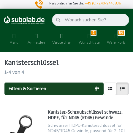
Persönlich für Sie da:
+49 (0)7240-9445836
1
56
Menü
Anmelden
Vergleichen
Wunschliste
Warenkorb
Kanisterschlüssel
1-4
von
4
Filtern & Sortieren
Kanister-Schraubschlüssel schwarz,
HDPE, für ND45 (RD45) Gewinde
Schwarzer HDPE-Kanisterschlüssel für
ND45/RD45 Gewinde, passend für 2–10 L