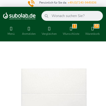
Persönlich für Sie da:
+49 (0)7240-9445836
1
56
Menü
Anmelden
Vergleichen
Wunschliste
Warenkorb