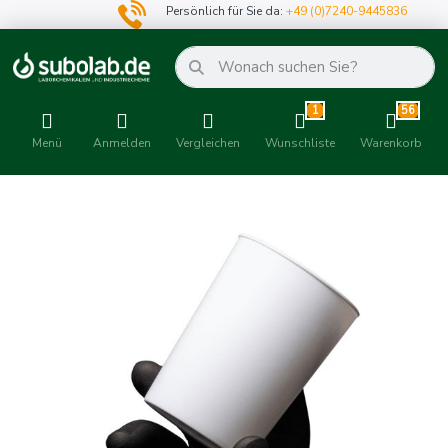
Persönlich für Sie da:
+49 (0)7240-9445836
1
56
Menü
Anmelden
Vergleichen
Wunschliste
Warenkorb