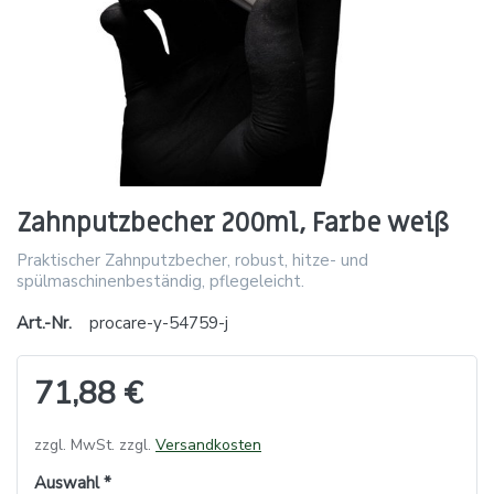
Zahnputzbecher 200ml, Farbe weiß
Praktischer Zahnputzbecher, robust, hitze- und
spülmaschinenbeständig, pflegeleicht.
Art.-Nr.
procare-y-54759-j
71,88 €
zzgl. MwSt. zzgl.
Versandkosten
Auswahl