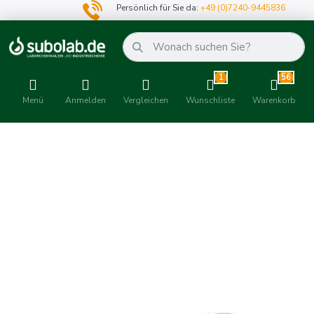
Persönlich für Sie da:
+49 (0)7240-9445836
1
56
Menü
Anmelden
Vergleichen
Wunschliste
Warenkorb