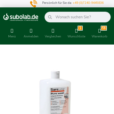
Persönlich für Sie da:
+49 (0)7240-9445836
1
56
Menü
Anmelden
Vergleichen
Wunschliste
Warenkorb