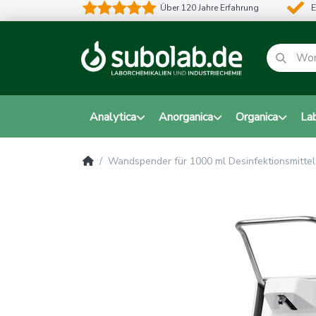
Über 120 Jahre Erfahrung
E
Analytica
Anorganica
Organica
La
Wandspender für 1000 ml Desinfektionsmittel 