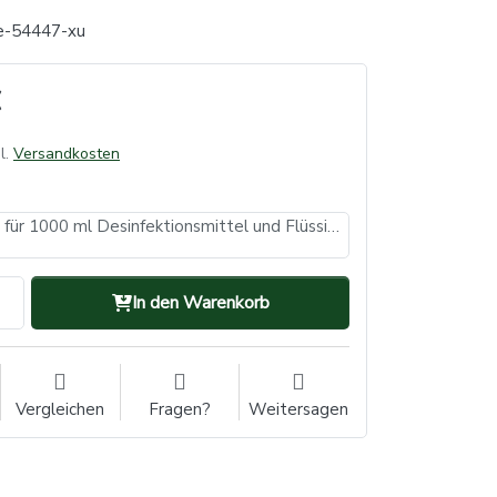
e-54447-xu
l.
Versandkosten
Wandspender für 1000 ml Desinfektionsmittel und Flüssigseifen, 320 x 94 x 160 mm, kurzer Hebel (VE: 1, Inhalt: 1 Stück)
In den Warenkorb
Vergleichen
Fragen?
Weitersagen