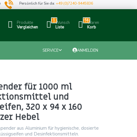
e
Persönlich für Sie da:
+49 (0)7240-9445836
1
56
Produkte
Wunsch
Waren
Vergleichen
Liste
Korb
SERVICE
ANMELDEN
nder für 1000 ml
ktionsmittel und
eifen, 320 x 94 x 160
zer Hebel
ender aus Aluminium für hygienische, dosierte
üssigseifen und Desinfektionsmitteln.