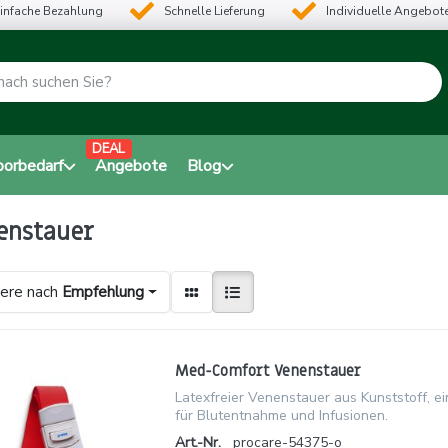
infache Bezahlung
Schnelle Lieferung
Individuelle Angebot
DEAL
borbedarf
Angebote
Blog
enstauer
iere nach
Empfehlung
Med-Comfort Venenstauer
Latexfreier Venenstauer aus Kunststoff, ei
für Blutentnahme und Infusionen.
Art.-Nr.
procare-54375-o