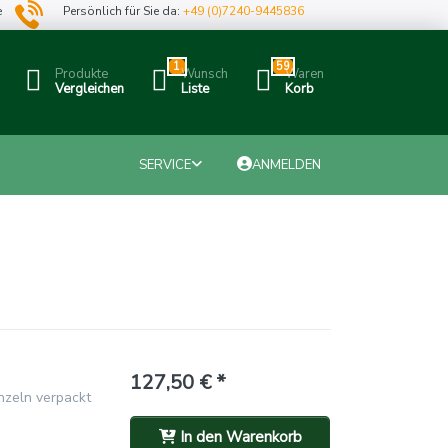
e
Persönlich für Sie da:
+49 (0)7240-9445836
1
59
Produkte
Wunsch
Waren
Vergleichen
Liste
Korb
SERVICE
ANMELDEN
127,50 € *
nzeln verpackt
In den Warenkorb