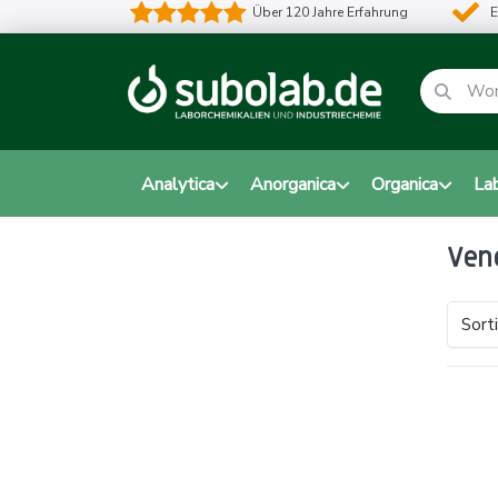
Über 120 Jahre Erfahrung
E
Analytica
Anorganica
Organica
La
Ven
Sort