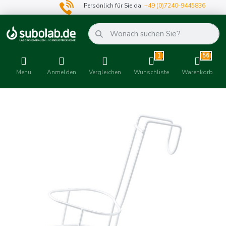
Persönlich für Sie da:
+49 (0)7240-9445836
1
56
Menü
Anmelden
Vergleichen
Wunschliste
Warenkorb