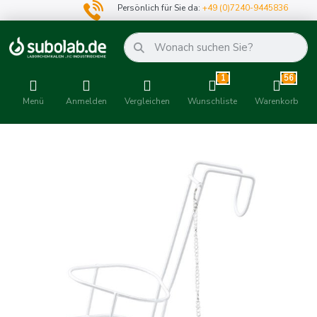
Persönlich für Sie da:
+49 (0)7240-9445836
1
56
Menü
Anmelden
Vergleichen
Wunschliste
Warenkorb