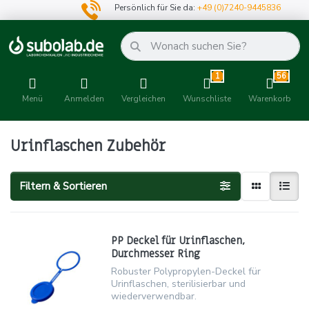
Persönlich für Sie da:
+49 (0)7240-9445836
1
56
Menü
Anmelden
Vergleichen
Wunschliste
Warenkorb
Urinflaschen Zubehör
Filtern & Sortieren
PP Deckel für Urinflaschen,
Durchmesser Ring
Robuster Polypropylen-Deckel für
Urinflaschen, sterilisierbar und
wiederverwendbar.