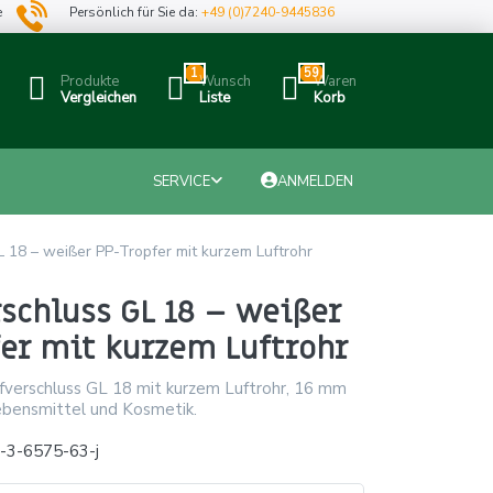
e
Persönlich für Sie da:
+49 (0)7240-9445836
1
59
Produkte
Wunsch
Waren
Vergleichen
Liste
Korb
SERVICE
ANMELDEN
 18 – weißer PP-Tropfer mit kurzem Luftrohr
schluss GL 18 – weißer
fer mit kurzem Luftrohr
verschluss GL 18 mit kurzem Luftrohr, 16 mm
Lebensmittel und Kosmetik.
-3-6575-63-j