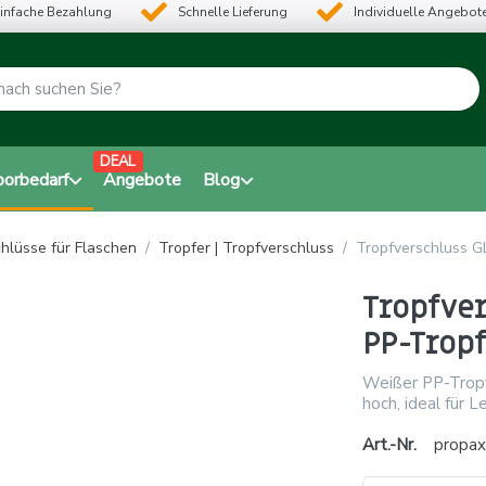
infache Bezahlung
Schnelle Lieferung
Individuelle Angebot
DEAL
borbedarf
Angebote
Blog
hlüsse für Flaschen
Tropfer | Tropfverschluss
Tropfverschluss GL
Tropfver
PP-Trop
Weißer PP-Tropf
hoch, ideal für 
Art.-Nr.
propax