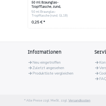
50 ml Braunglas-
Tropfflasche, rund,
Gewinde GL 18
50 ml Braunglas-
Tropfflasche (rund, GL18)
– UV-geschützt, chemisch
0,25 € *
stabil, ideal für Duftöle
und Kosmetik.
Informationen
Serv
Neu eingetroffen
Kon
Zuletzt angesehen
Ver
Produktliste vergleichen
Coo
FA
* Alle Preise zzgl. MwSt., zzgl.
Versandkosten