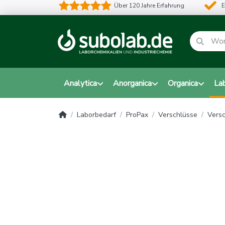
Über 120 Jahre Erfahrung
E
Analytica
Anorganica
Organica
La
Laborbedarf
ProPax
Verschlüsse
Versc