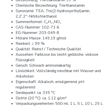
Bezeichnung: Triethanolamin 99 %
Chemische Bezeichnung: Triethanolamin
Synonyme: TEA, Tris(2-hydroxyethyl)amin,
2,2',2''-Nitrilotriethanol
Summenformel: C₆H₁₅NO₃
CAS-Nummer: 102-71-6
EG-Nummer: 203-049-8
Molare Masse: 149,19 g/mol
Reinheit: ≥ 99 %
Qualität: Reinst / Technische Qualität
Aussehen: Farblose bis leicht gelbliche, viskose
Flüssigkeit
Geruch: Schwach ammoniakartig
Löslichkeit: Vollständig mischbar mit Wasser und
Alkoholen
Eigenschaft: Alkalisch, emulgierend, pH-
regulierend
Siedepunkt: ca. 335 °C
Dichte (20 °C): ca. 1,12 g/cm³
Verpackungseinheiten: 500 ml, 1 L, 5 L, 10 L, 25 L