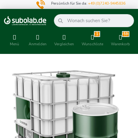
Persönlich für Sie da:
+49 (0)7240-9445836
1
59
Menü
Anmelden
Vergleichen
Wunschliste
Warenkorb