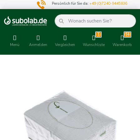
Persönlich für Sie da:
+49 (0)7240-9445836
1
56
Menü
Anmelden
Vergleichen
Wunschliste
Warenkorb