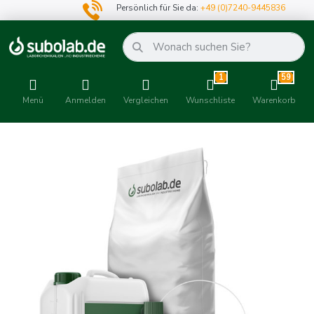
Persönlich für Sie da:
+49 (0)7240-9445836
1
59
Menü
Anmelden
Vergleichen
Wunschliste
Warenkorb