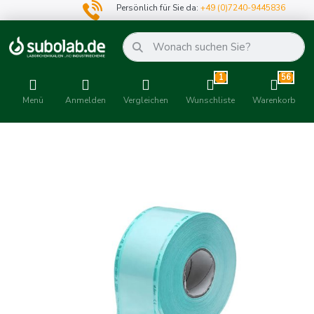
Persönlich für Sie da:
+49 (0)7240-9445836
1
56
Menü
Anmelden
Vergleichen
Wunschliste
Warenkorb