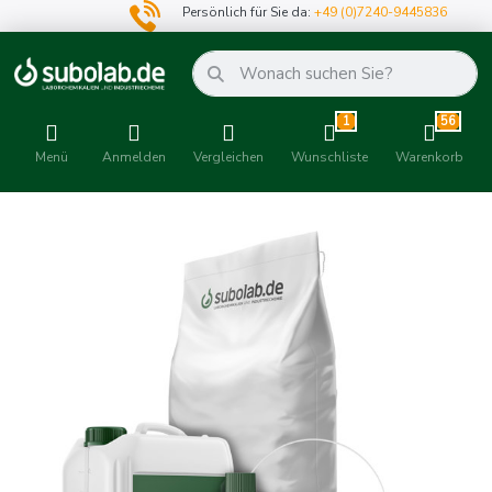
Persönlich für Sie da:
+49 (0)7240-9445836
1
56
Menü
Anmelden
Vergleichen
Wunschliste
Warenkorb