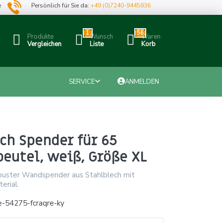
e
Persönlich für Sie da:
+49 (0)7240-9445836
1
56
Produkte
Wunsch
Waren
Vergleichen
Liste
Korb
SERVICE
ANMELDEN
ch Spender für 65
eutel, weiß, Größe XL
obuster Wandspender aus Stahlblech mit
erial.
e-54275-fcraqre-ky