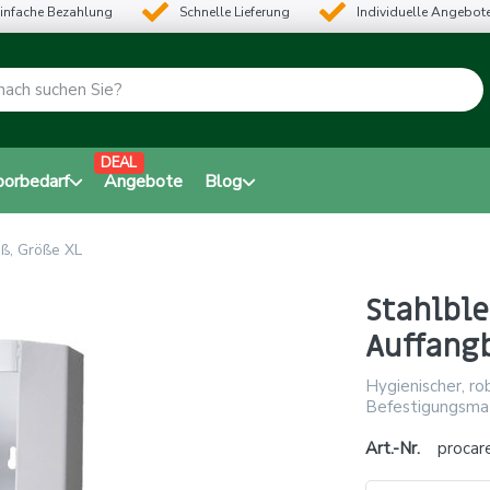
infache Bezahlung
Schnelle Lieferung
Individuelle Angebot
DEAL
borbedarf
Angebote
Blog
iß, Größe XL
Stahlble
Auffangb
Hygienischer, r
Befestigungsmat
Art.-Nr.
procar