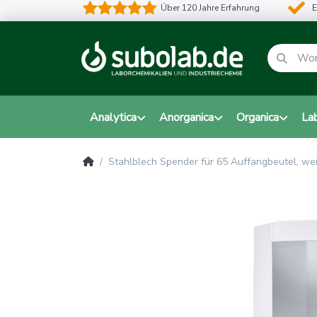
Über 120 Jahre Erfahrung
E
Analytica
Anorganica
Organica
La
Stahlblech Spender für 65 Auffangbeutel, we