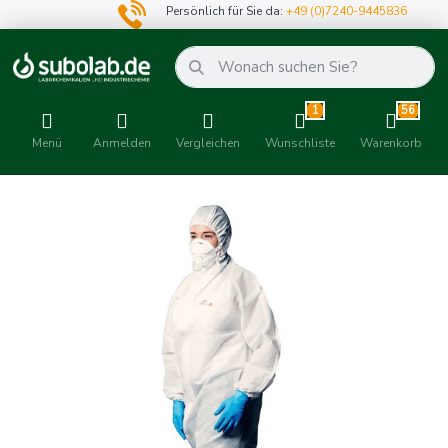
Persönlich für Sie da:
+49 (0)7240-9445836
1
56
Menü
Anmelden
Vergleichen
Wunschliste
Warenkorb