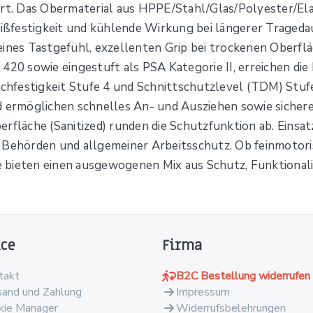
t. Das Obermaterial aus HPPE/Stahl/Glas/Polyester/Ela
ßfestigkeit und kühlende Wirkung bei längerer Trageda
eines Tastgefühl, exzellenten Grip bei trockenen Oberfl
 420 sowie eingestuft als PSA Kategorie II, erreichen d
ichfestigkeit Stufe 4 und Schnittschutzlevel (TDM) Stuf
d ermöglichen schnelles An- und Ausziehen sowie sicheren
rfläche (Sanitized) runden die Schutzfunktion ab. Einsat
 Behörden und allgemeiner Arbeitsschutz. Ob feinmotori
 bieten einen ausgewogenen Mix aus Schutz, Funktional
ice
Firma
takt
B2C Bestellung widerrufen
sand und Zahlung
Impressum
kie Manager
Widerrufsbelehrungen