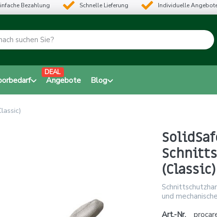
infache Bezahlung
Schnelle Lieferung
Individuelle Angebot
DEAL
borbedarf
Angebote
Blog
lassic)
SolidSaf
Schnitt
(Classic)
Schnittschutzha
und mechanische
Art.-Nr.
procar