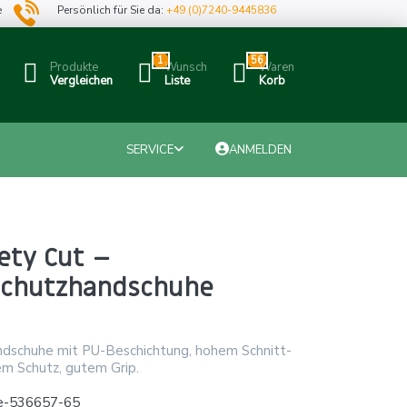
e
Persönlich für Sie da:
+49 (0)7240-9445836
1
56
Produkte
Wunsch
Waren
Vergleichen
Liste
Korb
SERVICE
ANMELDEN
ety Cut –
schutzhandschuhe
ndschuhe mit PU-Beschichtung, hohem Schnitt-
m Schutz, gutem Grip.
e-536657-65