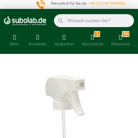
Persönlich für Sie da:
+49 (0)7240-9445836
1
59
Menü
Anmelden
Vergleichen
Wunschliste
Warenkorb