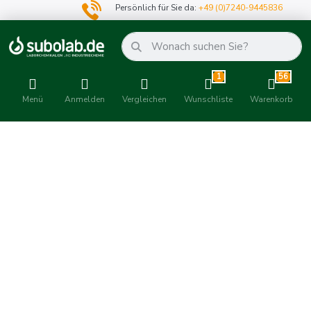
Persönlich für Sie da:
+49 (0)7240-9445836
1
56
Menü
Anmelden
Vergleichen
Wunschliste
Warenkorb