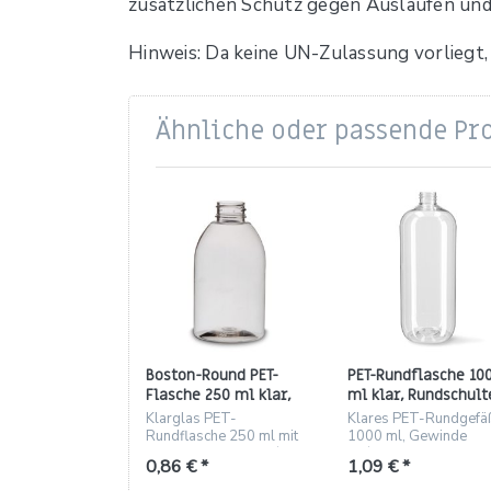
zusätzlichen Schutz gegen Auslaufen und
Hinweis: Da keine UN-Zulassung vorliegt,
Ähnliche oder passende Pr
Boston-Round PET-
PET-Rundflasche 10
Flasche 250 ml klar,
ml klar, Rundschult
Gewinde 28/410
Gewinde 28/410
Klarglas PET-
Klares PET-Rundgefä
Rundflasche 250 ml mit
1000 ml, Gewinde
Enghalsgewinde 28/410,
28/410, Rundschulter
0,86 € *
1,09 € *
22 g
g, 100 St./Karton