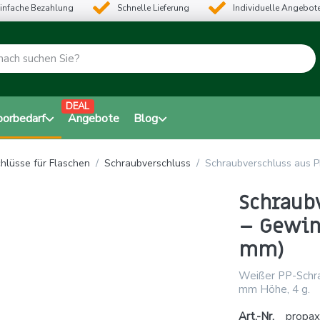
infache Bezahlung
Schnelle Lieferung
Individuelle Angebot
DEAL
borbedarf
Angebote
Blog
hlüsse für Flaschen
Schraubverschluss
Schraubverschluss aus P
Schraubv
– Gewind
mm)
Weißer PP-Schra
mm Höhe, 4 g.
Art.-Nr.
propax