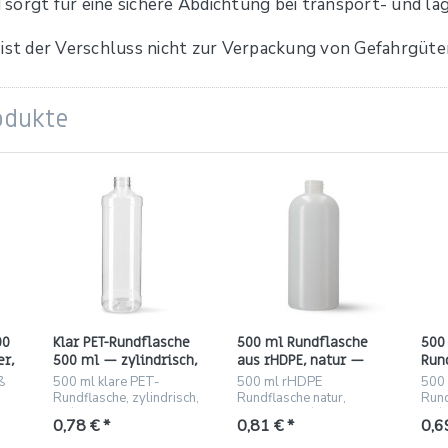
 sorgt für eine sichere Abdichtung bei transport- und 
 ist der Verschluss nicht zur Verpackung von Gefahrgüte
odukte
00
Klar PET-Rundflasche
500 ml Rundflasche
500
er,
500 ml — zylindrisch,
aus rHDPE, natur —
Run
Gewinde 28/410
Gewinde 28/410 (35 g)
Gew
ß
500 ml klare PET-
500 ml rHDPE
500
Run
Rundflasche, zylindrisch,
Rundflasche natur,
Rund
, 42
28/410 Gewinde, leicht
Gewinde 28/410, 35 g,
28/
0,78 € *
0,81 € *
0,6
und bruchfest.
180 Stück/Karton
Rund
St./