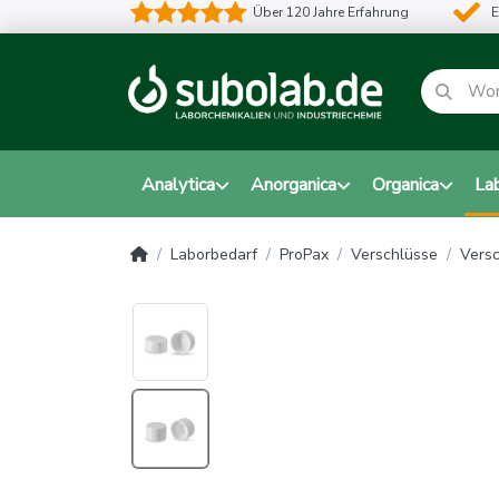
Über 120 Jahre Erfahrung
E
Analytica
Anorganica
Organica
La
Laborbedarf
ProPax
Verschlüsse
Versc