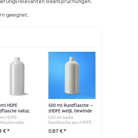
lagerungsrelevanten Beanspruchungen.
rn geeignet.
 ml HDPE
500 ml Rundflasche –
dflasche natur,
rHDPE weiß, Gewinde
inde 28/410,
28/410, Rundschulter
 ml HDPE-
500 ml weiße
dschulter (35 g)
(40 g)
flasche natur,
Rundflasche aus rHDPE,
410 Gewinde,
28/410 Gewinde,
9 € *
0,87 € *
schulter, 35 g, 180
Rundschulter, 40 g,
Karton
PPWR-ready.