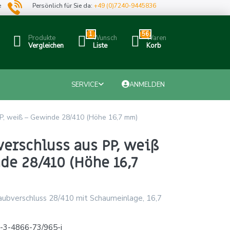
e
Persönlich für Sie da:
+49 (0)7240-9445836
1
56
Produkte
Wunsch
Waren
Vergleichen
Liste
Korb
SERVICE
ANMELDEN
P, weiß – Gewinde 28/410 (Höhe 16,7 mm)
erschluss aus PP, weiß
e 28/410 (Höhe 16,7
ubverschluss 28/410 mit Schaumeinlage, 16,7
-3-4866-73/965-j