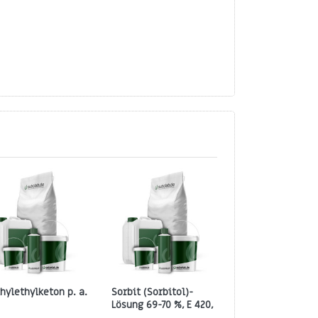
hylethylketon p. a.
Sorbit (Sorbitol)-
Spritzverschlus
Lösung 69-70 %, E 420,
RD 25 – weißes 
geringe
inkl. Steigrohr 