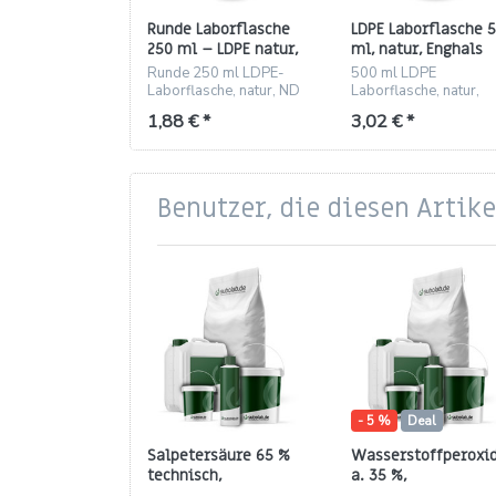
Runde Laborflasche
LDPE Laborflasche 
250 ml – LDPE natur,
ml, natur, Enghals
Gewinde ND 25
ND25, rund
Runde 250 ml LDPE-
500 ml LDPE
Laborflasche, natur, ND
Laborflasche, natur,
25 – leicht, durchsichtig,
Enghals ND25, rund –
1,88 € *
3,02 € *
drückbar
flexibel und durchsich
Benutzer, die diesen Artik
- 5 %
Deal
Salpetersäure 65 %
Wasserstoffperoxid
technisch,
a. 35 %,
gewerbepflichtig
gewerbepflichtig