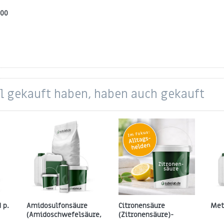
500
tig
el gekauft haben, haben auch gekauft
 p.
Amidosulfonsäure
Citronensäure
Met
(Amidoschwefelsäure,
(Zitronensäure)-
Sulfaminsäure) 99,8 %,
Monohydrat 99,5%