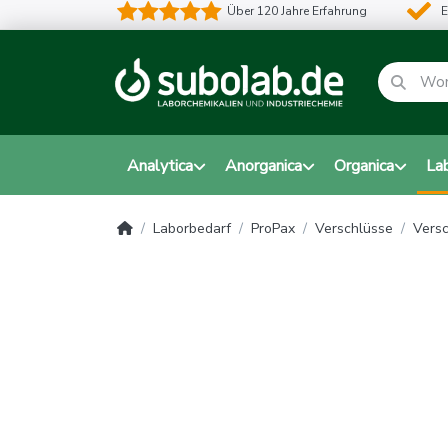
Über 120 Jahre Erfahrung
E
Analytica
Anorganica
Organica
La
Laborbedarf
ProPax
Verschlüsse
Versc