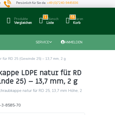
e
Persönlich für Sie da:
+49 (0)7240-9445836
1
56
Produkte
Wunsch
Waren
Vergleichen
Liste
Korb
SERVICE
ANMELDEN
 für RD 25 (Gewinde 25) – 13,7 mm, 2 g
kappe LDPE natur für RD
nde 25) – 13,7 mm, 2 g
hraubkappe natur für RD 25, 13,7 mm Höhe, 2
x-3-8585-70