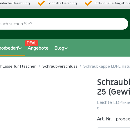
infache Bezahlung
Schnelle Lieferung
Individuelle Angebot
DEAL
borbedarf
Angebote
Blog
hlüsse für Flaschen
Schraubverschluss
Schraubkappe LDPE natur
Schraub
25 (Gewi
Leichte LDPE-Sc
g.
Art.-Nr.
propa